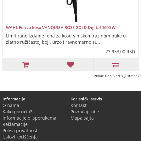
WAHL Fen za kosu VANQUISH ROSE GOLD Digital 1600 W
Limitirano izdanje fena za kosu s niskom razinom buke u
zlatno ružičastoj boji. Brzo i ravnomerno su..
23.953,00 RSD
Prikaz 1 do 3 od 3 (1 strana)
Informacije
Korisnički servis
O nama
Kontakt
Kako poručiti?
Povraćaj robe
Informacije o isporukama
Mapa sajta
Reklamacije
Polisa privatnosti
Uslovi korišćenja