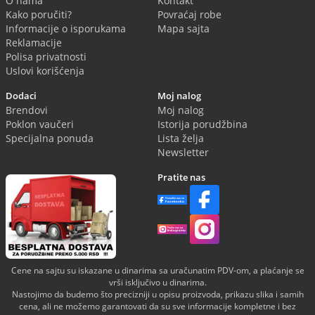
O nama
Kontakt
Kako poručiti?
Povraćaj robe
Informacije o isporukama
Mapa sajta
Reklamacije
Polisa privatnosti
Uslovi korišćenja
Dodaci
Moj nalog
Brendovi
Moj nalog
Poklon vaučeri
Istorija porudžbina
Specijalna ponuda
Lista želja
Newsletter
Pratite nas
Cene na sajtu su iskazane u dinarima sa uračunatim PDV-om, a plaćanje se
vrši isključivo u dinarima.
Nastojimo da budemo što precizniji u opisu proizvoda, prikazu slika i samih
cena, ali ne možemo garantovati da su sve informacije kompletne i bez