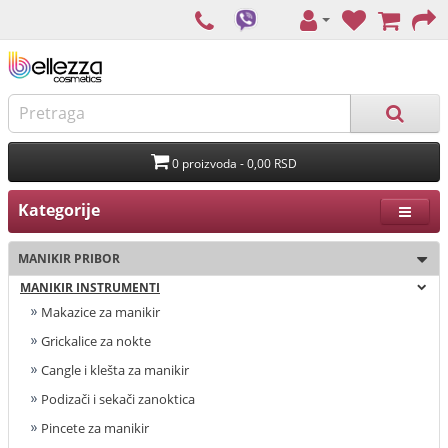
0 proizvoda - 0,00 RSD
Kategorije
MANIKIR PRIBOR
MANIKIR INSTRUMENTI
Makazice za manikir
Grickalice za nokte
Cangle i klešta za manikir
Podizači i sekači zanoktica
Pincete za manikir