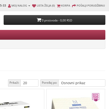
5-33
MOJ NALOG
LISTA ŽELJA (0)
KORPA
POŠALJI PORUDŽBINU
0 proizvoda - 0,00 RSD
Prikaži:
Poređaj po: