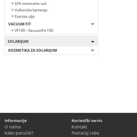
SPA mineralne soli
Vulkansko kamenje
Etarska ulja
VACUUM FIT
VF100 - VacuumFit 100
SOLARIJUM
KOZMETIKA ZA SOLARIJUM
Informacije
Korisnički servis
O nama
Kontakt
Kako poručiti?
Povraćaj robe