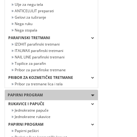
Ulje za negu tela
ANTICELULIT preparati
Gelovi za tuširanje
Nega ruku
Nega stopala
PARAFINSKI TRETMANI
IZOHIT parafinski tretmani
ITALWAX parafinski tretmani
NAIL LINE parafinski tretmani
Topilice za parafin
Pribor za parafinske tretmane
PRIBOR ZA KOZMETIČKE TRETMANE
Pribor za tretmane lica i tela
PAPIRNI PROGRAM
RUKAVICE I PAPUČE
Jednokratne papuče
Jednokratne rukavice
PAPIRNI PROGRAM
Papirni peškiri