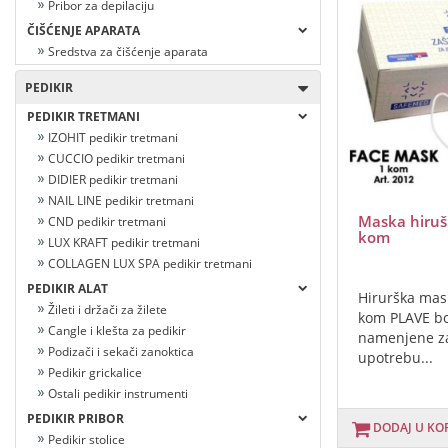
Pribor za depilaciju
ČIŠĆENJE APARATA
Sredstva za čišćenje aparata
PEDIKIR
PEDIKIR TRETMANI
IZOHIT pedikir tretmani
CUCCIO pedikir tretmani
DIDIER pedikir tretmani
NAIL LINE pedikir tretmani
Maska hiruš
CND pedikir tretmani
kom
LUX KRAFT pedikir tretmani
COLLAGEN LUX SPA pedikir tretmani
PEDIKIR ALAT
Hirurška mas
Žileti i držači za žilete
kom PLAVE bo
Cangle i klešta za pedikir
namenjene z
Podizači i sekači zanoktica
upotrebu...
Pedikir grickalice
Ostali pedikir instrumenti
PEDIKIR PRIBOR
DODAJ U KO
Pedikir stolice