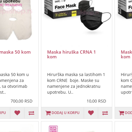
 maska 50 kom
Maska hiruška CRNA 1
Mask
kom
kom
maska 50 kom u
Hirurška maska sa lastihom 1
Hirur
amenjena za
kom CRNE boje. Maske su
kom C
, sa otvorimab
namenjene za jednokratnu
namen
st..
upotrebu. U..
upotr
700,00 RSD
10,00 RSD
RPU
DODAJ U KORPU
DOD