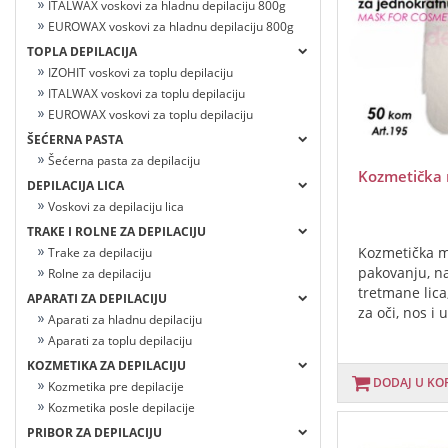
ITALWAX voskovi za hladnu depilaciju 800g
EUROWAX voskovi za hladnu depilaciju 800g
TOPLA DEPILACIJA
IZOHIT voskovi za toplu depilaciju
ITALWAX voskovi za toplu depilaciju
EUROWAX voskovi za toplu depilaciju
ŠEĆERNA PASTA
Šećerna pasta za depilaciju
Kozmetička
DEPILACIJA LICA
Voskovi za depilaciju lica
TRAKE I ROLNE ZA DEPILACIJU
Kozmetička 
Trake za depilaciju
pakovanju, n
Rolne za depilaciju
tretmane lica
APARATI ZA DEPILACIJU
za oči, nos i u
Aparati za hladnu depilaciju
Aparati za toplu depilaciju
KOZMETIKA ZA DEPILACIJU
DODAJ U KO
Kozmetika pre depilacije
Kozmetika posle depilacije
PRIBOR ZA DEPILACIJU