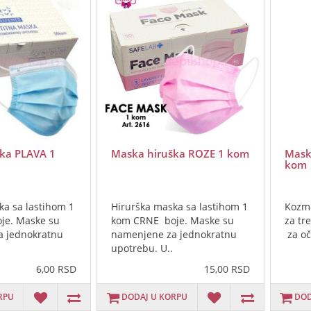
ka PLAVA 1
Maska hiruška ROZE 1 kom
Mask
kom
ka sa lastihom 1
Hirurška maska sa lastihom 1
Kozme
je. Maske su
kom CRNE boje. Maske su
za tr
a jednokratnu
namenjene za jednokratnu
za oči
upotrebu. U..
6,00 RSD
15,00 RSD
RPU
DODAJ U KORPU
DOD