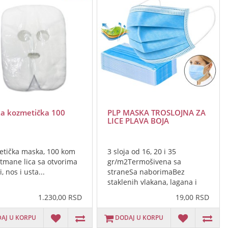
a kozmetička 100
PLP MASKA TROSLOJNA ZA
LICE PLAVA BOJA
tička maska, 100 kom
3 sloja od 16, 20 i 35
etmane lica sa otvorima
gr/m2Termošivena sa
, nos i usta...
straneSa naborimaBez
staklenih vlakana, lagana i
udobna, ..
1.230,00 RSD
19,00 RSD
AJ U KORPU
DODAJ U KORPU