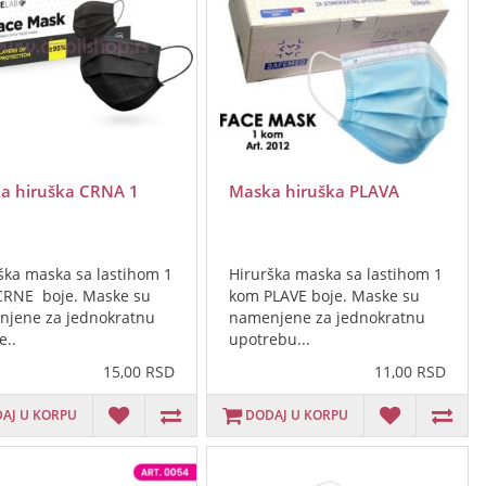
a hiruška CRNA 1
Maska hiruška PLAVA
ška maska sa lastihom 1
Hirurška maska sa lastihom 1
RNE boje. Maske su
kom PLAVE boje. Maske su
jene za jednokratnu
namenjene za jednokratnu
e..
upotrebu...
15,00 RSD
11,00 RSD
AJ U KORPU
DODAJ U KORPU