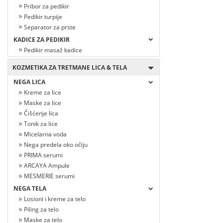
Pribor za pedikir
Pedikir turpije
Separator za prste
KADICE ZA PEDIKIR
Pedikir masaž kadice
KOZMETIKA ZA TRETMANE LICA & TELA
NEGA LICA
Kreme za lice
Maske za lice
Čišćenje lica
Tonik za lice
Micelarna voda
Nega predela oko očiju
PRIMA serumi
ARCAYA Ampule
MESMERIE serumi
NEGA TELA
Losioni i kreme za telo
Piling za telo
Maske za telo