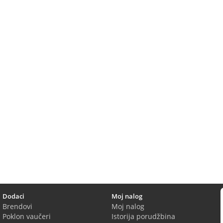
Dodaci
Moj nalog
Brendovi
Moj nalog
Poklon vaučeri
Istorija porudžbina