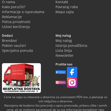
O nama
Kontakt
Kako poručiti?
Povraćaj robe
Informacije o isporukama
Mapa sajta
Reklamacije
Polisa privatnosti
Uslovi korišćenja
Dodaci
Moj nalog
Brendovi
Moj nalog
Poklon vaučeri
Istorija porudžbina
Specijalna ponuda
Lista želja
Newsletter
Pratite nas
Cene na sajtu su iskazane u dinarima sa uračunatim PDV-om, a plaćanje se
vrši isključivo u dinarima.
Nastojimo da budemo što precizniji u opisu proizvoda, prikazu slika i samih
cena, ali ne možemo garantovati da su sve informacije kompletne i bez