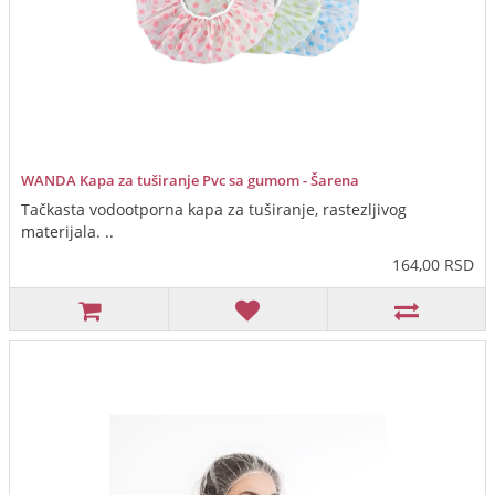
WANDA Kapa za tuširanje Pvc sa gumom - Šarena
Tačkasta vodootporna kapa za tuširanje, rastezljivog
materijala. ..
164,00 RSD