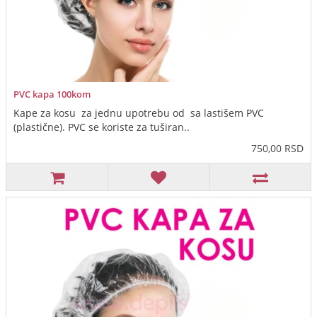
PVC kapa 100kom
Kape za kosu za jednu upotrebu od sa lastišem PVC
(plastične). PVC se koriste za tuširan..
750,00 RSD