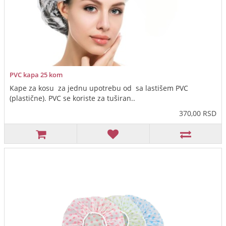
PVC kapa 25 kom
Kape za kosu za jednu upotrebu od sa lastišem PVC
(plastične). PVC se koriste za tuširan..
370,00 RSD