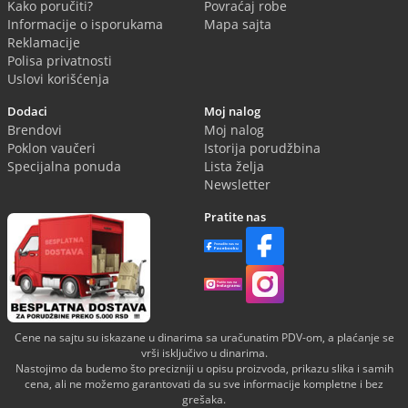
Kako poručiti?
Povraćaj robe
Informacije o isporukama
Mapa sajta
Reklamacije
Polisa privatnosti
Uslovi korišćenja
Dodaci
Moj nalog
Brendovi
Moj nalog
Poklon vaučeri
Istorija porudžbina
Specijalna ponuda
Lista želja
Newsletter
Pratite nas
Cene na sajtu su iskazane u dinarima sa uračunatim PDV-om, a plaćanje se
vrši isključivo u dinarima.
Nastojimo da budemo što precizniji u opisu proizvoda, prikazu slika i samih
cena, ali ne možemo garantovati da su sve informacije kompletne i bez
grešaka.