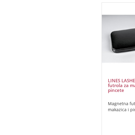
LINES LASH
futrola za m
pincete
Magnetna fut
makazica i pi