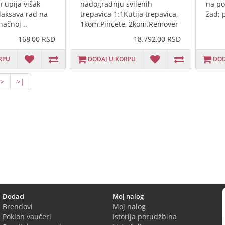
h upija višak
nadogradnju svilenih
na po
olaksava rad na
trepavica 1:1Kutija trepavica,
žad; p
načnoj ..
1kom.Pincete, 2kom.Remover
15m..
168,00 RSD
18.792,00 RSD
RPU
DODAJ U KORPU
DOD
>
>|
Dodaci
Moj nalog
Brendovi
Moj nalog
Poklon vaučeri
Istorija porudžbina