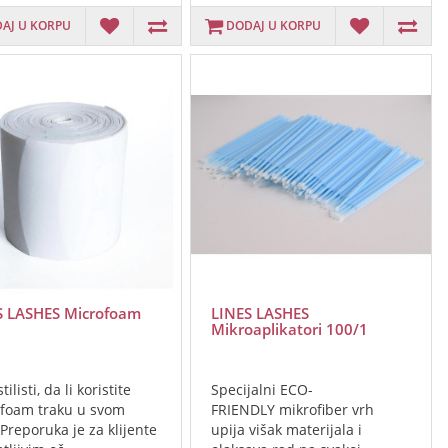
AJ U KORPU
DODAJ U KORPU
S LASHES Microfoam
LINES LASHES
a
Mikroaplikatori 100/1
tilisti, da li koristite
Specijalni ECO-
foam traku u svom
FRIENDLY mikrofiber vrh
Preporuka je za klijente
upija višak materijala i