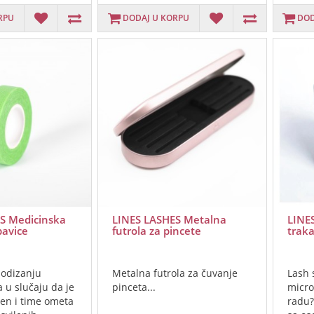
RPU
DODAJ U KORPU
DOD
S Medicinska
LINES LASHES Metalna
LINE
pavice
futrola za pincete
trak
odizanju
Metalna futrola za čuvanje
Lash s
 u slučaju da je
pinceta...
micro
ten i time ometa
radu?