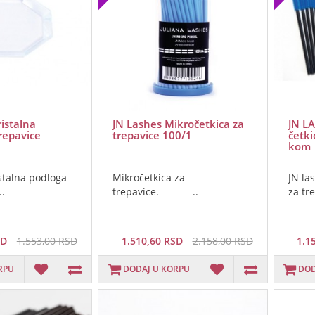
istalna
JN Lashes Mikročetkica za
JN LA
repavice
trepavice 100/1
četki
kom
stalna podloga
Mikročetkica za
JN la
..
trepavice. ..
za tr
SD
1.553,00 RSD
1.510,60 RSD
2.158,00 RSD
1.1
RPU
DODAJ U KORPU
DOD