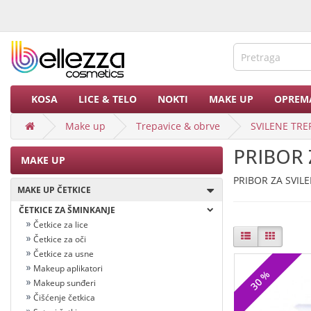
KOSA
LICE & TELO
NOKTI
MAKE UP
OPREM
Make up
Trepavice & obrve
SVILENE TRE
PRIBOR 
MAKE UP
PRIBOR ZA SVIL
MAKE UP ČETKICE
ČETKICE ZA ŠMINKANJE
Četkice za lice
Četkice za oči
Četkice za usne
Makeup aplikatori
30
Makeup sunđeri
Čišćenje četkica