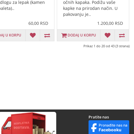
dlogu za lepak (kamen
očnih kapaka. Podižu vaše
aleta)..
kapke na prirodan način. U
pakovanju je..
60,00 RSD
1.200,00 RSD
AJ U KORPU
DODAJ U KORPU
Prikaz 1 do 20 od 43 (3 strana)
Pratite nas