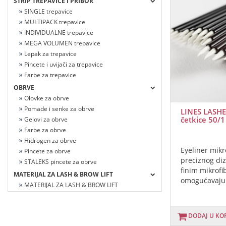
STRIP TREPAVICE I PRIBOR
SINGLE trepavice
MULTIPACK trepavice
INDIVIDUALNE trepavice
MEGA VOLUMEN trepavice
Lepak za trepavice
Pincete i uvijači za trepavice
Farbe za trepavice
OBRVE
Olovke za obrve
Pomade i senke za obrve
LINES LASHE
četkice 50/1
Gelovi za obrve
Farbe za obrve
Hidrogen za obrve
Eyeliner mikr
Pincete za obrve
preciznog diz
STALEKS pincete za obrve
finim mikrof
MATERIJAL ZA LASH & BROW LIFT
omogućavaju 
MATERIJAL ZA LASH & BROW LIFT
DODAJ U KO