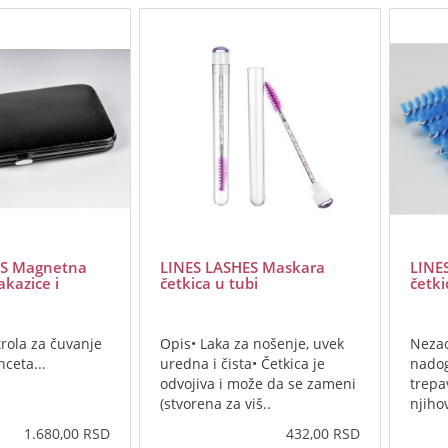
ES Magnetna
LINES LASHES Maskara
LINE
akazice i
četkica u tubi
četki
rola za čuvanje
Opis• Laka za nošenje, uvek
Nezao
nceta...
uredna i čista• Četkica je
nadog
odvojiva i može da se zameni
trepa
(stvorena za viš..
njiho
samim
1.680,00 RSD
432,00 RSD