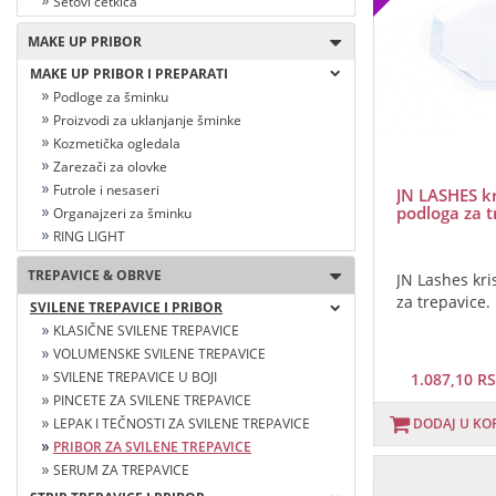
Setovi četkica
MAKE UP PRIBOR
MAKE UP PRIBOR I PREPARATI
Podloge za šminku
Proizvodi za uklanjanje šminke
Kozmetička ogledala
Zarezači za olovke
Futrole i nesaseri
JN LASHES kr
podloga za t
Organajzeri za šminku
RING LIGHT
TREPAVICE & OBRVE
JN Lashes kri
za trepavice. 
SVILENE TREPAVICE I PRIBOR
KLASIČNE SVILENE TREPAVICE
VOLUMENSKE SVILENE TREPAVICE
SVILENE TREPAVICE U BOJI
1.087,10 R
PINCETE ZA SVILENE TREPAVICE
DODAJ U KO
LEPAK I TEČNOSTI ZA SVILENE TREPAVICE
PRIBOR ZA SVILENE TREPAVICE
SERUM ZA TREPAVICE