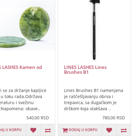
S LASHES Kamen od
LINES LASHES Lines
Brushes B1
i se za držanje kapljice
Lines Brushes B1 namenjena
 u toku rada.Održava
je raščešljavanju obrva i
raturu i svežinu
trepavica, sa dugačkom je
.Napomena: obave..
drškom koja olakšava ..
540,00 RSD
780,00 RSD
AJ U KORPU
DODAJ U KORPU