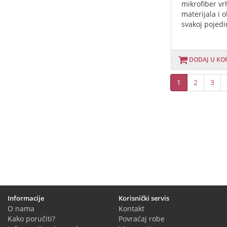
mikrofiber vr
materijala i 
svakoj pojedi
DODAJ U KO
1
2
3
Informacije
Korisnički servis
O nama
Kontakt
Kako poručiti?
Povraćaj robe