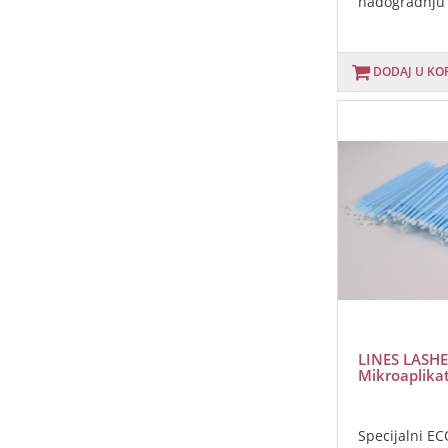
nadogradnju s
DODAJ U KO
LINES LASHE
Mikroaplikat
Specijalni E