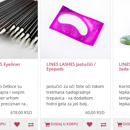
S Eyeliner
LINES LASHES Jastučići /
LINE
Eyepads
žada
o četkice su
Jastučići za oči štite oči tokom
Korist
ajna i svojim
tretmana nadogradnje
lepka
iber vrhom
trepavica - sa dodatkom
tempe
preciznan ra..
hidro gela za još bolj..
lepka
678,00 RSD
60,00 RSD
RPU
DODAJ U KORPU
DOD