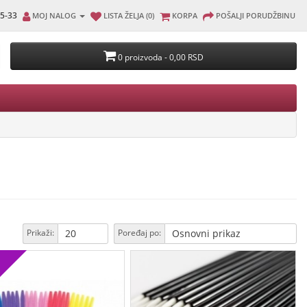
5-33
MOJ NALOG
LISTA ŽELJA (0)
KORPA
POŠALJI PORUDŽBINU
0 proizvoda - 0,00 RSD
Prikaži:
Poređaj po: