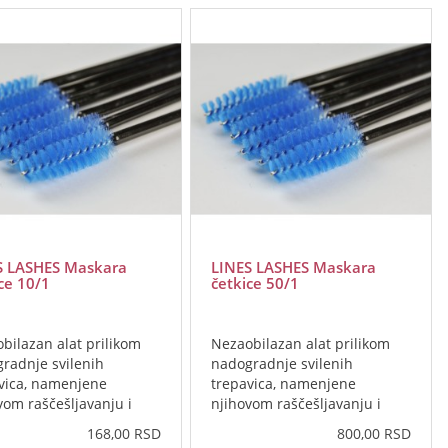
S LASHES Maskara
LINES LASHES Maskara
ce 10/1
četkice 50/1
bilazan alat prilikom
Nezaobilazan alat prilikom
radnje svilenih
nadogradnje svilenih
vica, namenjene
trepavica, namenjene
vom raščešljavanju i
njihovom raščešljavanju i
..
samim..
168,00 RSD
800,00 RSD