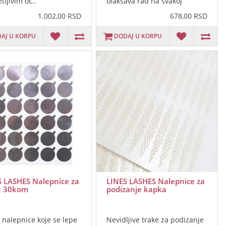
tljivim oč..
olaksava rad na svakoj
pojedina..
1.002,00 RSD
678,00 RSD
AJ U KORPU
DODAJ U KORPU
S LASHES Nalepnice za
LINES LASHES Nalepnice za
k 30kom
podizanje kapka
r nalepnice koje se lepe
Nevidljive trake za podizanje