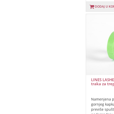
DODAJ U KO
LINES LASHE
traka za tre
Namenjena p
gornjeg kapka
previše spuš