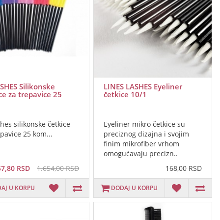
SHES Silikonske
LINES LASHES Eyeliner
ce za trepavice 25
četkice 10/1
shes silikonske četkice
Eyeliner mikro četkice su
epavice 25 kom...
preciznog dizajna i svojim
finim mikrofiber vrhom
omogućavaju precizn..
57,80 RSD
1.654,00 RSD
168,00 RSD
AJ U KORPU
DODAJ U KORPU