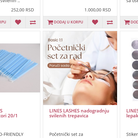
vilenih ..
sa ose
252,00 RSD
1.000,00 RSD
RPU
DODAJ U KORPU
DOD
S
LINES LASHES nadogradnju
LINE
ori 20/1
svilenih trepavica
lepa
CO-FRIENDLY
Početnički set za
Stike