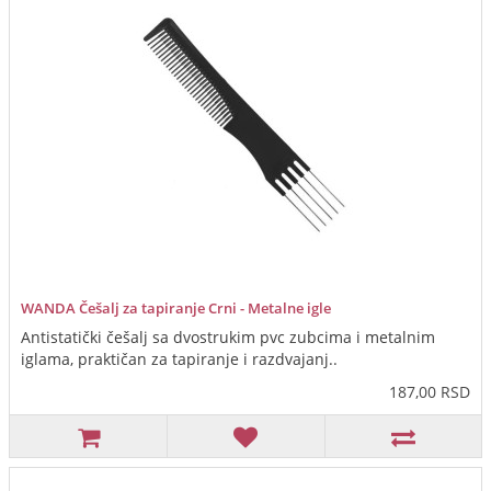
WANDA Češalj za tapiranje Crni - Metalne igle
Antistatički češalj sa dvostrukim pvc zubcima i metalnim
iglama, praktičan za tapiranje i razdvajanj..
187,00 RSD