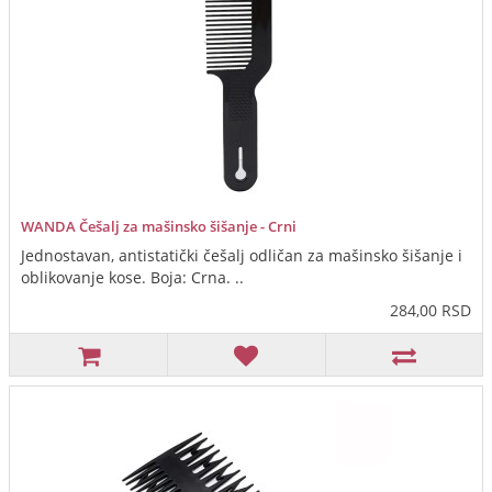
WANDA Češalj za mašinsko šišanje - Crni
Jednostavan, antistatički češalj odličan za mašinsko šišanje i
oblikovanje kose. Boja: Crna. ..
284,00 RSD