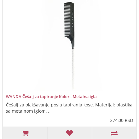
WANDA Češalj za tapiranje Kolor - Metalna igla
Češalj za olakšavanje posla tapiranja kose. Materijal: plastika
sa metalnom iglom. ..
274,00 RSD