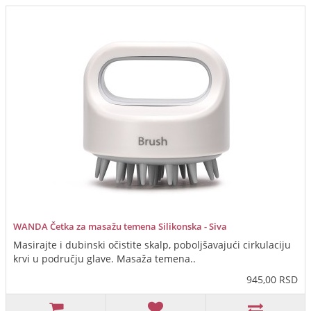
WANDA Četka za masažu temena Silikonska - Siva
Masirajte i dubinski očistite skalp, poboljšavajući cirkulaciju
krvi u području glave. Masaža temena..
945,00 RSD