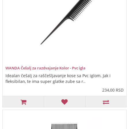
WANDA Češalj za razdvajanje Kolor - Pvc igla
Idealan češalj za raščešljavanje kose sa Pvc iglom. Jak i
fleksibilan, te ima super glatke zube sa r..
234,00 RSD