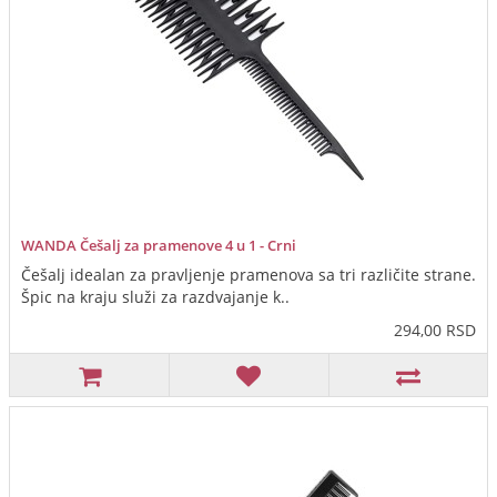
WANDA Češalj za pramenove 4 u 1 - Crni
Češalj idealan za pravljenje pramenova sa tri različite strane.
Špic na kraju služi za razdvajanje k..
294,00 RSD