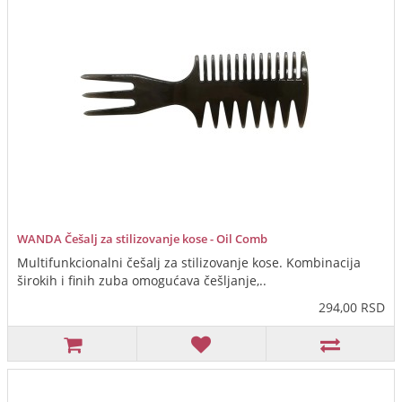
WANDA Češalj za stilizovanje kose - Oil Comb
Multifunkcionalni češalj za stilizovanje kose. Kombinacija
širokih i finih zuba omogućava češljanje,..
294,00 RSD