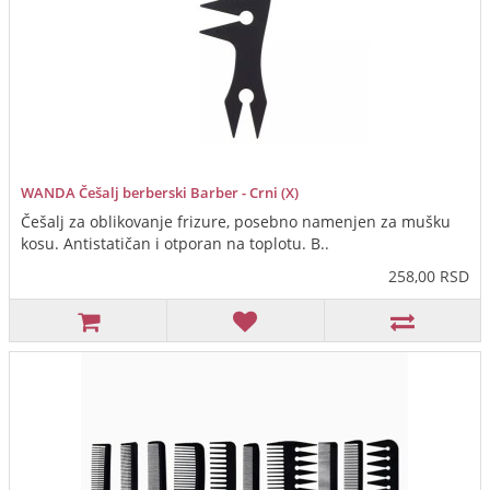
WANDA Češalj berberski Barber - Crni (X)
Češalj za oblikovanje frizure, posebno namenjen za mušku
kosu. Antistatičan i otporan na toplotu. B..
258,00 RSD