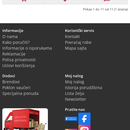
Prikaz 1 do 11 od 11 (1 strana)
Informacije
Korisnički servis
O nama
Kontakt
Kako poručiti?
Povraćaj robe
Informacije o isporukama
Mapa sajta
Reklamacije
Polisa privatnosti
Uslovi korišćenja
Dodaci
Moj nalog
Brendovi
Moj nalog
Poklon vaučeri
Istorija porudžbina
Specijalna ponuda
Lista želja
Newsletter
Pratite nas