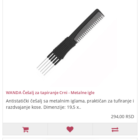
WANDA Češalj za tapiranje Crni - Metalne igle
Antistatički češalj sa metalnim iglama, praktičan za tufiranje i
razdvajanje kose. Dimenzije: 19,5 x..
294,00 RSD