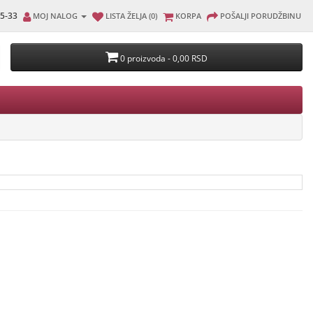
5-33
MOJ NALOG
LISTA ŽELJA (0)
KORPA
POŠALJI PORUDŽBINU
0 proizvoda - 0,00 RSD