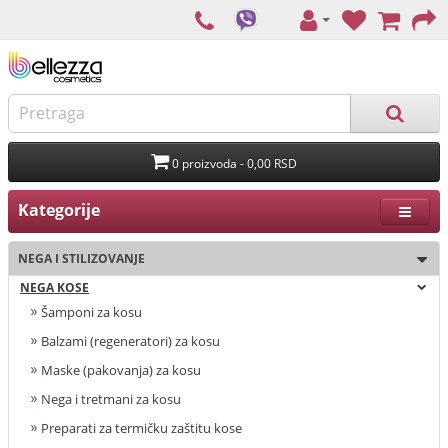
0 proizvoda - 0,00 RSD
Kategorije
NEGA I STILIZOVANJE
NEGA KOSE
Šamponi za kosu
Balzami (regeneratori) za kosu
Maske (pakovanja) za kosu
Nega i tretmani za kosu
Preparati za termičku zaštitu kose