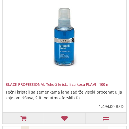
BLACK PROFESSIONAL Tekući kristali za kosu PLAVI - 100 ml
Tečni kristali sa semenkama lana sadrže visoki procenat ulja
koje omekšava, štiti od atmosferskih fa..
1.494,00 RSD