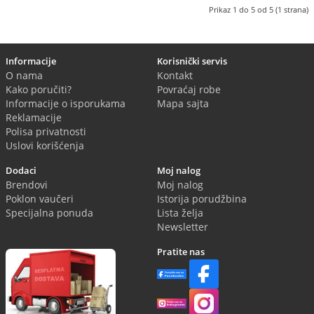
Prikaz 1 do 5 od 5 (1 strana)
Informacije
Korisnički servis
O nama
Kontakt
Kako poručiti?
Povraćaj robe
Informacije o isporukama
Mapa sajta
Reklamacije
Polisa privatnosti
Uslovi korišćenja
Dodaci
Moj nalog
Brendovi
Moj nalog
Poklon vaučeri
Istorija porudžbina
Specijalna ponuda
Lista želja
Newsletter
Pratite nas