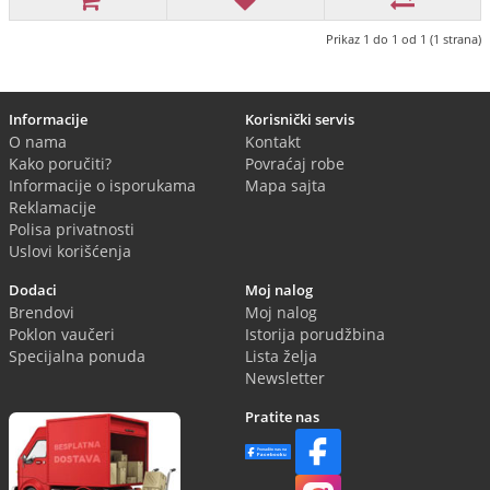
Prikaz 1 do 1 od 1 (1 strana)
Informacije
Korisnički servis
O nama
Kontakt
Kako poručiti?
Povraćaj robe
Informacije o isporukama
Mapa sajta
Reklamacije
Polisa privatnosti
Uslovi korišćenja
Dodaci
Moj nalog
Brendovi
Moj nalog
Poklon vaučeri
Istorija porudžbina
Specijalna ponuda
Lista želja
Newsletter
Pratite nas