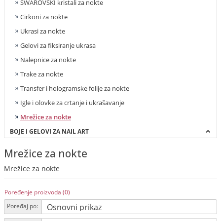
SWAROVSKI kristali za nokte
Cirkoni za nokte
Ukrasi za nokte
Gelovi za fiksiranje ukrasa
Nalepnice za nokte
Trake za nokte
Transfer i hologramske folije za nokte
Igle i olovke za crtanje i ukrašavanje
Mrežice za nokte
BOJE I GELOVI ZA NAIL ART
Mrežice za nokte
Mrežice za nokte
Poređenje proizvoda (0)
Poređaj po: