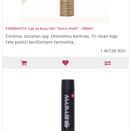
FARMAVITA Lak za kosu HD "Extra Hold" - 500ml
Čvrstina. Izuzetan sjaj. Ekstremna kontrola. Tri stvari koje
ćete postići korišćenjem FarmaVita..
1.467,00 RSD