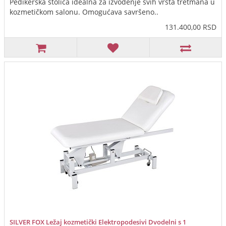
Pedikerska stolica idealna za izvođenje svih vrsta tretmana u
kozmetičkom salonu. Omogućava savršeno..
131.400,00 RSD
SILVER FOX Ležaj kozmetički Elektropodesivi Dvodelni s 1