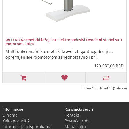
WEELKO Kozmetički ležaj Fox Elektropodesivi Dvodelni stubni sa 1
motorom - Ibiza
Multifunkcionalni kozmetički krevet elegantnog dizajna,
opremljen elektromotorom za jednostavno i br..
129.980,00 RSD
Prikaz 1 do 18 od 18 (1 strana)
Informacije
Korisnički servis
O nama
Kontakt
Kako poručiti?
Povraćaj robe
Informacije o isporukama
Mapa sajta