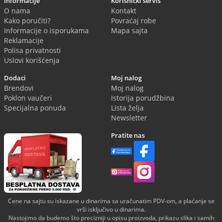
Informacije
Korisnički servis
O nama
Kontakt
Kako poručiti?
Povraćaj robe
Informacije o isporukama
Mapa sajta
Reklamacije
Polisa privatnosti
Uslovi korišćenja
Dodaci
Moj nalog
Brendovi
Moj nalog
Poklon vaučeri
Istorija porudžbina
Specijalna ponuda
Lista želja
Newsletter
Pratite nas
Cene na sajtu su iskazane u dinarima sa uračunatim PDV-om, a plaćanje se
vrši isključivo u dinarima.
Nastojimo da budemo što precizniji u opisu proizvoda, prikazu slika i samih