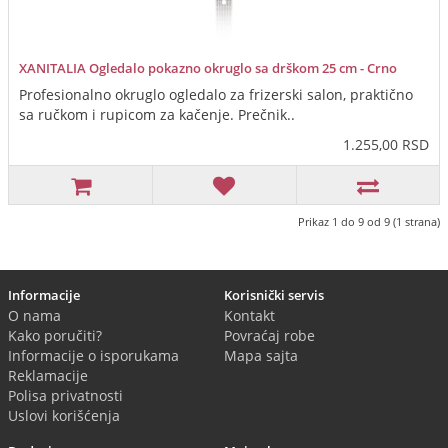
XANITALIA Ogledalo pokazno okruglo sa drškom 25 cm - Crno
Profesionalno okruglo ogledalo za frizerski salon, praktično
sa ručkom i rupicom za kačenje. Prečnik..
1.255,00 RSD
Prikaz 1 do 9 od 9 (1 strana)
Informacije
Korisnički servis
O nama
Kontakt
Kako poručiti?
Povraćaj robe
Informacije o isporukama
Mapa sajta
Reklamacije
Polisa privatnosti
Uslovi korišćenja