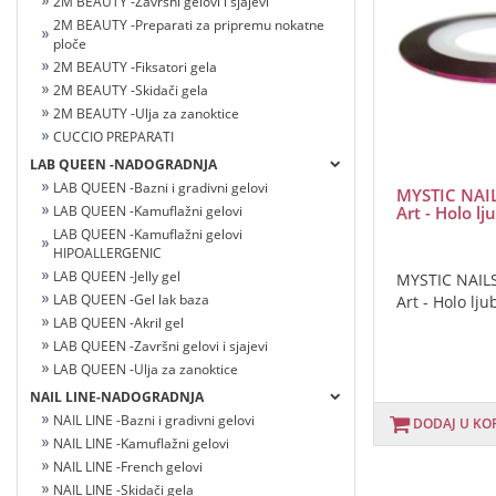
2M BEAUTY -Završni gelovi i sjajevi
2M BEAUTY -Preparati za pripremu nokatne
ploče
2M BEAUTY -Fiksatori gela
2M BEAUTY -Skidači gela
2M BEAUTY -Ulja za zanoktice
CUCCIO PREPARATI
LAB QUEEN -NADOGRADNJA
LAB QUEEN -Bazni i gradivni gelovi
MYSTIC NAIL
Art - Holo lj
LAB QUEEN -Kamuflažni gelovi
LAB QUEEN -Kamuflažni gelovi
HIPOALLERGENIC
LAB QUEEN -Jelly gel
MYSTIC NAILS
LAB QUEEN -Gel lak baza
Art - Holo lju
LAB QUEEN -Akril gel
LAB QUEEN -Završni gelovi i sjajevi
LAB QUEEN -Ulja za zanoktice
NAIL LINE-NADOGRADNJA
NAIL LINE -Bazni i gradivni gelovi
DODAJ U KO
NAIL LINE -Kamuflažni gelovi
NAIL LINE -French gelovi
NAIL LINE -Skidači gela