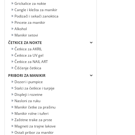
Grickalice za nokte
Cangle i klešta za manikir
Podizači i sekači zanoktica
Pincete za manikir
Alkohol
Manikir setovi
ČETKICE ZA NOKTE
Četkice za AKRIL
Četkice za UV gel
Četkice za NAIL ART
Čišćenje četkica
PRIBORI ZA MANIKIR
Dozeri i pumpice
Stalci za četkice i turpije
Displeji i rozetne
Nasloni za ruku
Manikir četke za prašinu
Manikir rolne i tuferi
Zaštitne trake za prste
Magneti za trajne lakove
Ostali pribor za manikir