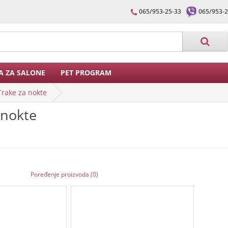
065/953-25-33
065/953-2
A ZA SALONE
PET PROGRAM
Trake za nokte
 nokte
Poređenje proizvoda (0)