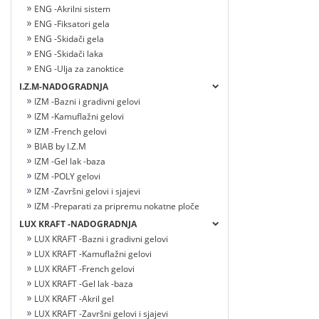
ENG -Akrilni sistem
ENG -Fiksatori gela
ENG -Skidači gela
ENG -Skidači laka
ENG -Ulja za zanoktice
I.Z.M-NADOGRADNJA
IZM -Bazni i gradivni gelovi
IZM -Kamuflažni gelovi
IZM -French gelovi
BIAB by I.Z.M
IZM -Gel lak -baza
IZM -POLY gelovi
IZM -Završni gelovi i sjajevi
IZM -Preparati za pripremu nokatne ploče
LUX KRAFT -NADOGRADNJA
LUX KRAFT -Bazni i gradivni gelovi
LUX KRAFT -Kamuflažni gelovi
LUX KRAFT -French gelovi
LUX KRAFT -Gel lak -baza
LUX KRAFT -Akril gel
LUX KRAFT -Završni gelovi i sjajevi