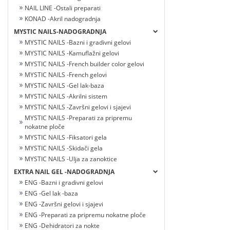
NAIL LINE -Ostali preparati
KONAD -Akril nadogradnja
MYSTIC NAILS-NADOGRADNJA
MYSTIC NAILS -Bazni i gradivni gelovi
MYSTIC NAILS -Kamuflažni gelovi
MYSTIC NAILS -French builder color gelovi
MYSTIC NAILS -French gelovi
MYSTIC NAILS -Gel lak-baza
MYSTIC NAILS -Akrilni sistem
MYSTIC NAILS -Završni gelovi i sjajevi
MYSTIC NAILS -Preparati za pripremu
nokatne ploče
MYSTIC NAILS -Fiksatori gela
MYSTIC NAILS -Skidači gela
MYSTIC NAILS -Ulja za zanoktice
EXTRA NAIL GEL -NADOGRADNJA
ENG -Bazni i gradivni gelovi
ENG -Gel lak -baza
ENG -Završni gelovi i sjajevi
ENG -Preparati za pripremu nokatne ploče
ENG -Dehidratori za nokte