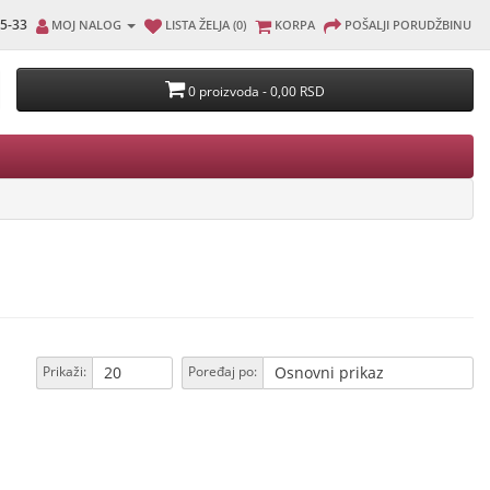
5-33
MOJ NALOG
LISTA ŽELJA (0)
KORPA
POŠALJI PORUDŽBINU
0 proizvoda - 0,00 RSD
Prikaži:
Poređaj po: