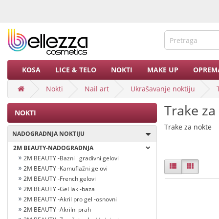
KOSA
LICE & TELO
NOKTI
MAKE UP
OPREM
Nokti
Nail art
Ukrašavanje noktiju
Trake za
NOKTI
Trake za nokte
NADOGRADNJA NOKTIJU
2M BEAUTY-NADOGRADNJA
2M BEAUTY -Bazni i gradivni gelovi
2M BEAUTY -Kamuflažni gelovi
2M BEAUTY -French gelovi
2M BEAUTY -Gel lak -baza
2M BEAUTY -Akril pro gel -osnovni
2M BEAUTY -Akrilni prah