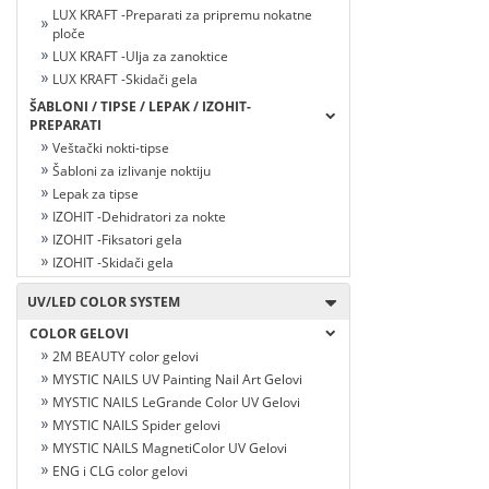
LUX KRAFT -Preparati za pripremu nokatne
ploče
LUX KRAFT -Ulja za zanoktice
LUX KRAFT -Skidači gela
ŠABLONI / TIPSE / LEPAK / IZOHIT-
PREPARATI
Veštački nokti-tipse
Šabloni za izlivanje noktiju
Lepak za tipse
IZOHIT -Dehidratori za nokte
IZOHIT -Fiksatori gela
IZOHIT -Skidači gela
UV/LED COLOR SYSTEM
COLOR GELOVI
2M BEAUTY color gelovi
MYSTIC NAILS UV Painting Nail Art Gelovi
MYSTIC NAILS LeGrande Color UV Gelovi
MYSTIC NAILS Spider gelovi
MYSTIC NAILS MagnetiColor UV Gelovi
ENG i CLG color gelovi