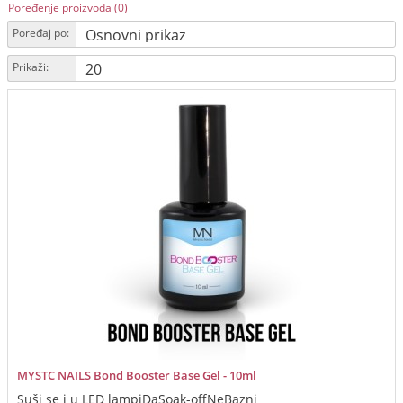
Poređenje proizvoda (0)
Poređaj po:
Prikaži:
MYSTC NAILS Bond Booster Base Gel - 10ml
Suši se i u LED lampiDaSoak-offNeBazni