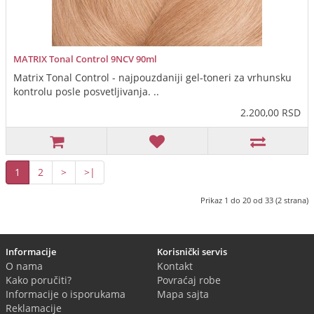
MATRIX Tonal Control 9NCV 90ml
Matrix Tonal Control - najpouzdaniji gel-toneri za vrhunsku
kontrolu posle posvetljivanja. ..
2.200,00 RSD
1
2
>
>|
Prikaz 1 do 20 od 33 (2 strana)
Informacije
Korisnički servis
O nama
Kontakt
Kako poručiti?
Povraćaj robe
Informacije o isporukama
Mapa sajta
Reklamacije