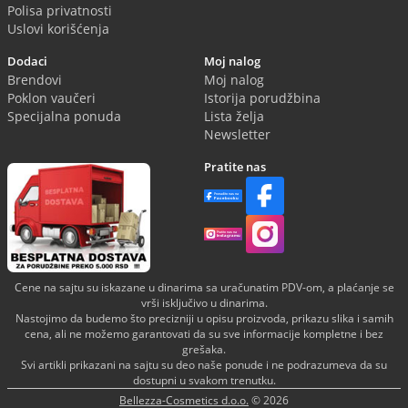
Polisa privatnosti
Uslovi korišćenja
Dodaci
Moj nalog
Brendovi
Moj nalog
Poklon vaučeri
Istorija porudžbina
Specijalna ponuda
Lista želja
Newsletter
Pratite nas
Cene na sajtu su iskazane u dinarima sa uračunatim PDV-om, a plaćanje se
vrši isključivo u dinarima.
Nastojimo da budemo što precizniji u opisu proizvoda, prikazu slika i samih
cena, ali ne možemo garantovati da su sve informacije kompletne i bez
grešaka.
Svi artikli prikazani na sajtu su deo naše ponude i ne podrazumeva da su
dostupni u svakom trenutku.
Bellezza-Cosmetics d.o.o.
© 2026