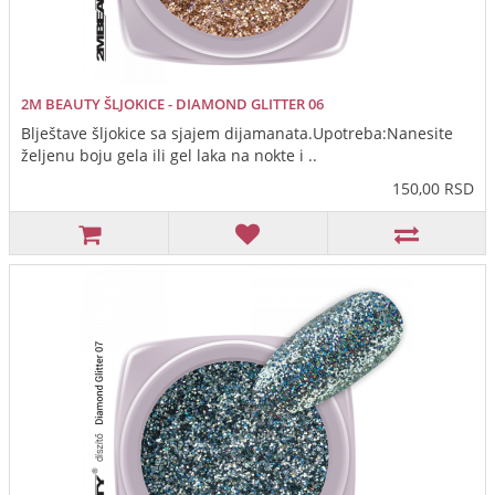
2M BEAUTY ŠLJOKICE - DIAMOND GLITTER 06
Blještave šljokice sa sjajem dijamanata.Upotreba:Nanesite
željenu boju gela ili gel laka na nokte i ..
150,00 RSD