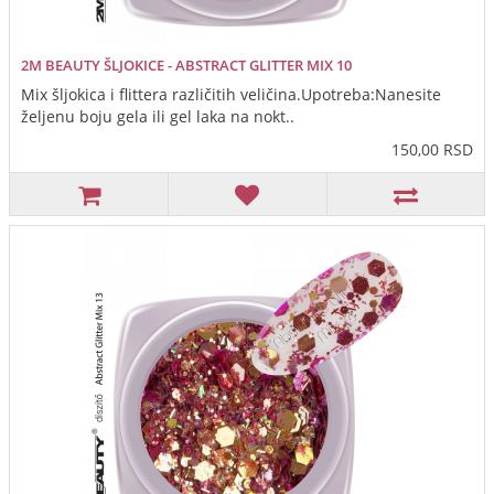
2M BEAUTY ŠLJOKICE - ABSTRACT GLITTER MIX 10
Mix šljokica i flittera različitih veličina.Upotreba:Nanesite
željenu boju gela ili gel laka na nokt..
150,00 RSD