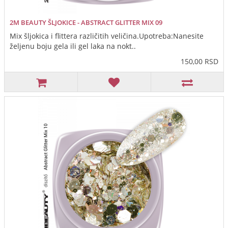
2M BEAUTY ŠLJOKICE - ABSTRACT GLITTER MIX 09
Mix šljokica i flittera različitih veličina.Upotreba:Nanesite
željenu boju gela ili gel laka na nokt..
150,00 RSD