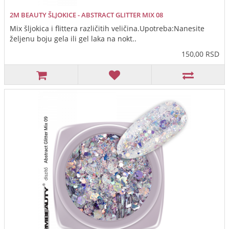
2M BEAUTY ŠLJOKICE - ABSTRACT GLITTER MIX 08
Mix šljokica i flittera različitih veličina.Upotreba:Nanesite
željenu boju gela ili gel laka na nokt..
150,00 RSD