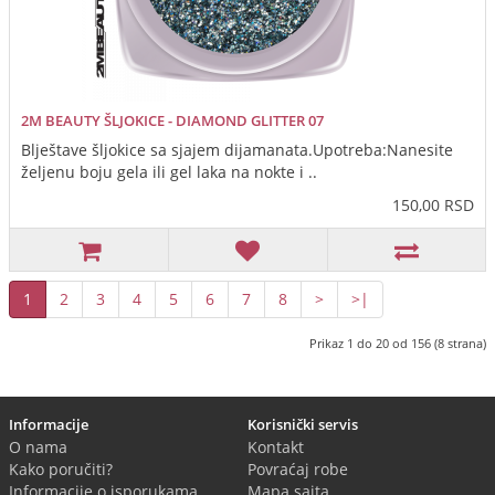
2M BEAUTY ŠLJOKICE - DIAMOND GLITTER 07
Blještave šljokice sa sjajem dijamanata.Upotreba:Nanesite
željenu boju gela ili gel laka na nokte i ..
150,00 RSD
1
2
3
4
5
6
7
8
>
>|
Prikaz 1 do 20 od 156 (8 strana)
Informacije
Korisnički servis
O nama
Kontakt
Kako poručiti?
Povraćaj robe
Informacije o isporukama
Mapa sajta