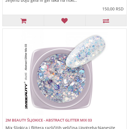
željenu boju gela ili gel laka na nokt..
150,00 RSD
2M BEAUTY ŠLJOKICE - ABSTRACT GLITTER MIX 03
Mix šljokica i flittera različitih veličina.Upotreba:Nanesite