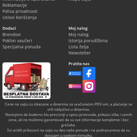
Reklamacije
Polisa privatnosti
Uslovi korišćenja
Dodaci
Moj nalog
Brendovi
Moj nalog
Poklon vaučeri
Istorija porudžbina
Specijalna ponuda
Lista želja
Newsletter
Pratite nas
Cene na sajtu su iskazane u dinarima sa uračunatim PDV-om, a plaćanje se
vrši isključivo u dinarima.
Nastojimo da budemo što precizniji u opisu proizvoda, prikazu slika i samih
cena, ali ne možemo garantovati da su sve informacije kompletne i bez
grešaka.
Svi artikli prikazani na sajtu su deo naše ponude i ne podrazumeva da su
dostupni u svakom trenutku.