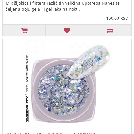
Mix šljokica i flittera različitih veličina.Upotreba:Nanesite
željenu boju gela ili gel laka na nokt..
150,00 RSD
2M BEAUTY ŠLJOKICE - ABSTRACT GLITTER MIX 06