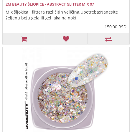
2M BEAUTY ŠLJOKICE - ABSTRACT GLITTER MIX 07
Mix šljokica i flittera različitih veličina.Upotreba:Nanesite
željenu boju gela ili gel laka na nokt..
150,00 RSD