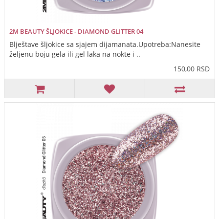
2M BEAUTY ŠLJOKICE - DIAMOND GLITTER 04
Blještave šljokice sa sjajem dijamanata.Upotreba:Nanesite
željenu boju gela ili gel laka na nokte i ..
150,00 RSD