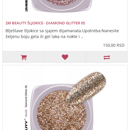
2M BEAUTY ŠLJOKICE - DIAMOND GLITTER 05
Blještave šljokice sa sjajem dijamanata.Upotreba:Nanesite
željenu boju gela ili gel laka na nokte i ..
150,00 RSD