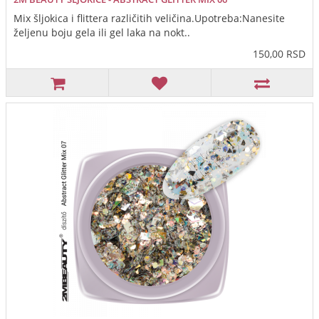
Mix šljokica i flittera različitih veličina.Upotreba:Nanesite
željenu boju gela ili gel laka na nokt..
150,00 RSD